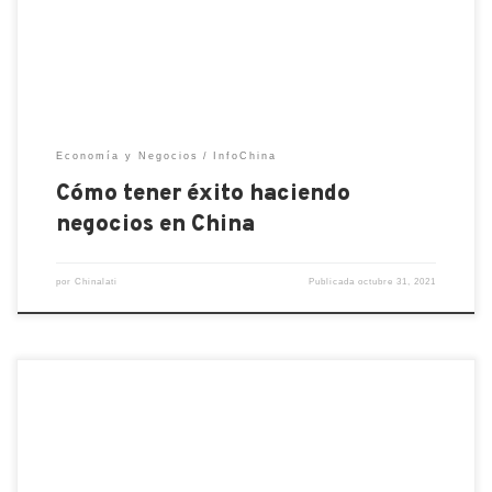
conjunta (JV). 2. Gestión. Las empresas extranjeras
que hacen negocios […]
Economía y Negocios
InfoChina
Cómo tener éxito haciendo
negocios en China
por
Chinalati
Publicada
octubre 31, 2021
El parlamento de Dushanbe aprueba la construcción
de un nuevo puesto que será controlado por Beijing.
La presencia militar china, aunque no oficial se ha