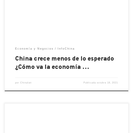
Todos los números y pronósticos En el tercer
trimestre de 2021, la economía de China, la
segunda más grande del mundo, después de la […]
Economía y Negocios
InfoChina
China crece menos de lo esperado
¿Cómo va la economía …
por
Chinalati
Publicada
octubre 18, 2021
Fue la última red social occidental autorizada por el
gobierno de la República Popular. El gigante digital