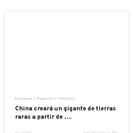
China es actualmente el mayor depósito de tierras
raras del mundo y el mayor productor del mundo.
Por lo que el gobierno chino quiere consolidar y
mantener su buena situación comercial. China
Minmetals Corporation (CMC) y la empresa de
metales no ferrosos China Aluminium Corporation
han decidido fusionarse con el […]
Economía y Negocios
InfoChina
China creará un gigante de tierras
raras a partir de …
por
Chinalati
Publicada
octubre 25, 2021