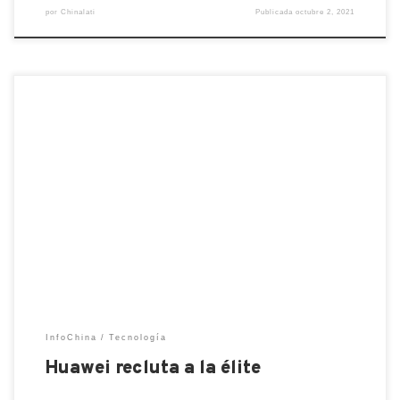
por
Chinalati
Publicada
octubre 2, 2021
La multinacional china Huawei, está practicando una
política similar a la implementada por Estados
Unidos después de la Segunda Guerra Mundial al
reclutar los profesionales más destacados de su
tiempo en diferentes sectores. Recientemente, el
gigante tecnológico chino Huawei Technologies
nombró al exdirector del programa de noticias de la
BBC, […]
InfoChina
Tecnología
Huawei recluta a la élite