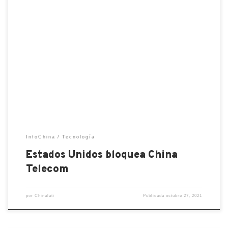
Estados Unidos revocó el permiso a China Telecom
para operar en el país. Aquí dejamos las razones,
números y su contexto. La decisión de la Comisión
Federal de Comunicaciones da como resultado la
terminación de los servicios dentro de los 60 días
QUE PASA EN CHINA TELECOM EN ESTADOS
UNIDOS […]
InfoChina
Tecnología
Estados Unidos bloquea China
Telecom
por
Chinalati
Publicada
octubre 27, 2021