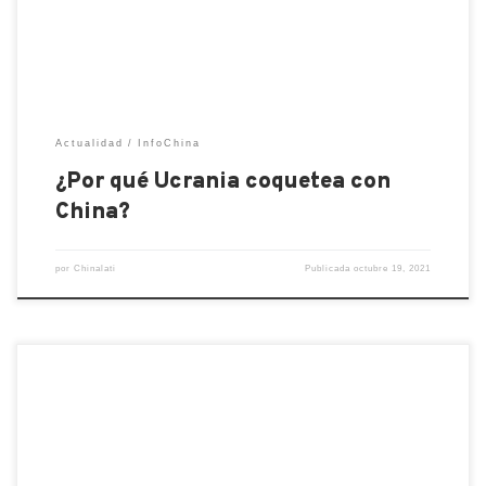
proporcionar tecnologías avanzadas en sectores
como […]
Actualidad
InfoChina
¿Por qué Ucrania coquetea con
China?
por
Chinalati
Publicada
octubre 19, 2021
La economía de China creció un 4,9% en el tercer
trimestre de 2021, menos de lo esperado. La crisis
energética y el caso Evergrande pesan mucho.