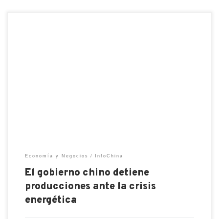
La crisis del gas en Europa podría empeorar: el
invierno se acerca, los suministros de Rusia son
limitados. China ha pedido a las empresas estatales
que aumenten las existencias a cualquier precio y al
crisis energética al racionamiento del carbón esta
originanado que se estén realizando cortes de
energía en […]
Economía y Negocios
InfoChina
El gobierno chino detiene
producciones ante la crisis
energética