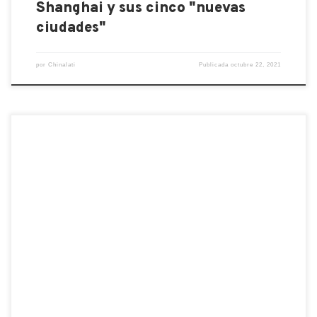
Shanghai y sus cinco "nuevas
ciudades"
por
Chinalati
Publicada
octubre 22, 2021
El gigante chino del comercio electrónico Alibaba
presenta un chip de servidor personalizado basado
en Arm para centros de datos de computación en la
nube. Los casos de Baidu, Xiaomi y más Alibaba hace
una incursión en el mundo de los semiconductores.
El gigante tecnológico chino dijo el martes que […]