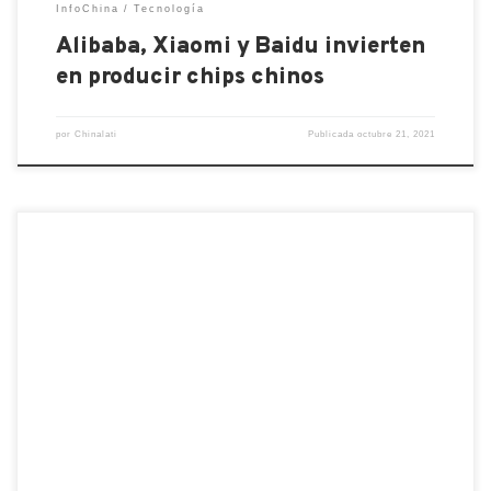
InfoChina
Tecnología
Alibaba, Xiaomi y Baidu invierten
en producir chips chinos
por
Chinalati
Publicada
octubre 21, 2021
La alianza chino-rusa en el espacio no debería
sorprender. Como se ha dicho en repetidas
ocasiones, el neocolonialismo de Estados Unidos,
China y Rusia en el suelo lunar está tomando cada
vez más forma. Ya que las noticias recientes indican
claramente que un grupo de investigación de la
Corporación de […]