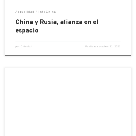
Actualidad
InfoChina
China y Rusia, alianza en el
espacio
por
Chinalati
Publicada
octubre 21, 2021
Crisis de energía. En 2021, dado el aumento de los
precios del gas, Estados Unidos quemará un 22%
más de carbón que en 2020, el primer aumento
interanual desde 2014. Al menos cinco empresas
chinas, incluidos los gigantes petroquímicos
estatales Sinopec y CNOOC, están negociando con
empresas estadounidenses para asegurar […]