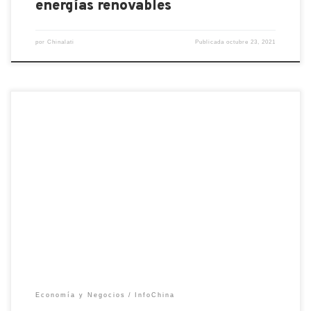
energías renovables
por
Chinalati
Publicada
octubre 23, 2021
Se ha lanzado recientemente un plan de desarrollo
los cinco distritos suburbanos de Shanghai, que
rodean el centro de la ciudad y lo conectan con las
provincias de Jiangsu y Zhejiang. La ciudad de
Shanghai es el símbolo del crecimiento del país, una
metrópolis ultramoderna y el mejor escaparate
para […]
Economía y Negocios
InfoChina