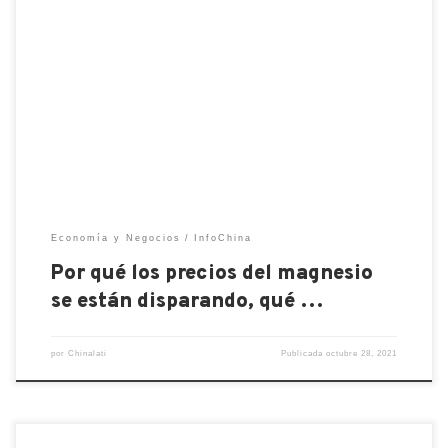
No solo chips, el sector de la automoción también
se enfrenta a otra crisis: la del magnesio. Y Europa,
que depende en un 95% de China, está temblando.
Es por eso que los precios del magnesio se han
disparado Como escribe Reuters , el magnesio no
es el mineral que […]
Economía y Negocios
InfoChina
Por qué los precios del magnesio
se están disparando, qué …
por
Chinalati
Publicada
octubre 28, 2021