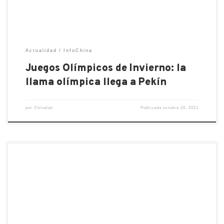
Actualidad
InfoChina
Juegos Olímpicos de Invierno: la
llama olímpica llega a Pekín
por
Chinalati
Publicada
octubre 20, 2021
Todo Occidente se ha movilizado en apoyo de
Ucrania desde 2014. Perdiendo considerables
recursos económicos por el congelamiento de las
relaciones con Rusia e incluso arriesgándose a un
enfrentamiento militar con Moscú. Y Kiev ha
encontrado en China un aliado. Un aliado al que