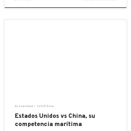
La ventaja de los estadounidenses en el mar es
abrumadora. China no controla las rutas marítimas
que están bajo el dominio de Estados Unidos. Las
relaciones entre China y Estados Unidos cada vez
son más tensas. Las dos potencias compiten por
mantener y ampliar su campo de influencia mundial.
Pero […]
Actualidad
InfoChina
Estados Unidos vs China, su
competencia marítima