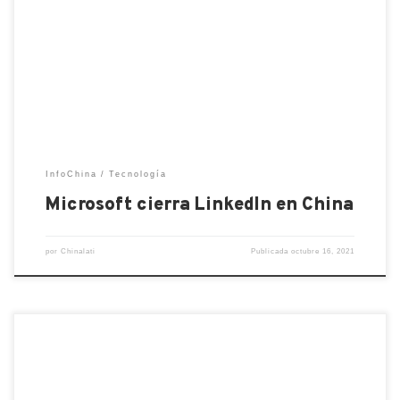
estadounidense Microsoft ha anunciado el cierre de
la plataforma social LinkedIn en China debido a las
estrictas medidas de control y censura de los
contenidos online implementadas por el gobierno
de Pekín. Esto […]
InfoChina
Tecnología
Microsoft cierra LinkedIn en China
por
Chinalati
Publicada
octubre 16, 2021
Financial Times comenta el diario económico-
financiero, será la última de una larga serie de