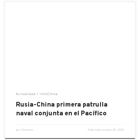
Del 14 al 17 de octubre los dos países realizaron
ejercicios navales conjuntos en un mismo mar Rusia
y China realizaron su primera patrulla naval
conjunta en el Océano Pacífico occidental. Así lo
anunció hoy el Ministerio de Relaciones Exteriores
de Moscú. Los buques de guerra de los dos infantes
[…]
Actualidad
InfoChina
Rusia-China primera patrulla
naval conjunta en el Pacífico
por
Chinalati
Publicada
octubre 26, 2021