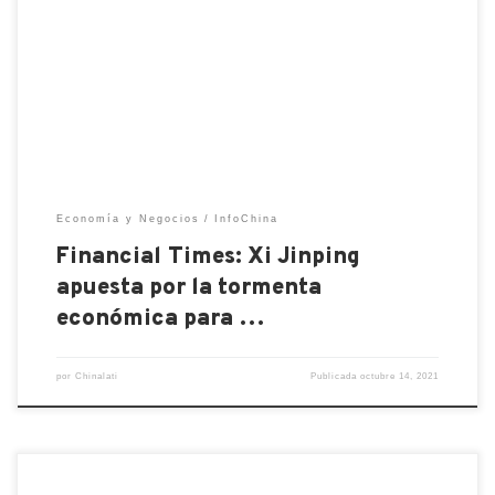
«atrevidas apuestas políticas» ganadas por el líder
de Pekín. El presidente de China, Xi Jinping , parece
estar navegando una «tormenta económica»
generada por él mismo que se traduce en la
inminente quiebra de Evergrande Group […]
Economía y Negocios
InfoChina
Financial Times: Xi Jinping
apuesta por la tormenta
económica para …
por
Chinalati
Publicada
octubre 14, 2021