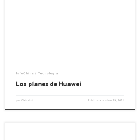
Los ingresos de Huawei caen un 38% en el tercer
trimestre del año: la ofensiva lanzada por el
expresidente Trump afectó los resultados. Pero la
empresa china se encuentra en un momento de
reorganización y se está enfocando en nuevos
negocios En el tercer trimestre de 2021, los
ingresos de […]
InfoChina
Tecnología
Los planes de Huawei
por
Chinalati
Publicada
octubre 29, 2021