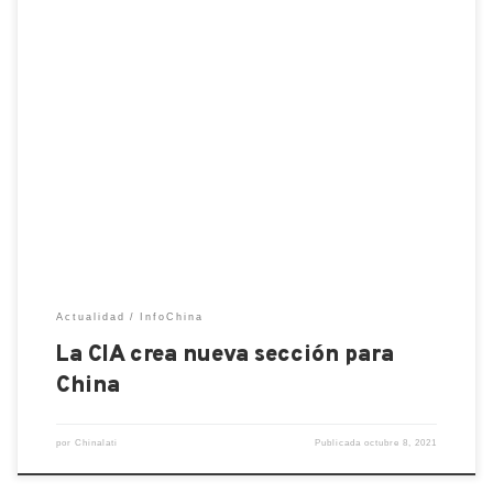
La CIA, la agencia de inteligencia estadounidense,
anunció la creación de una nueva sección centrada
en China. La iniciativa fue anunciada el jueves por el
director de la CIA, William Burns , quien dijo que el
nuevo Centro de Misiones de China «fortalecerá
aún más el trabajo colectivo sobre la […]
Actualidad
InfoChina
La CIA crea nueva sección para
China
por
Chinalati
Publicada
octubre 8, 2021