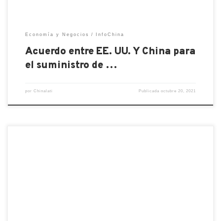
Economía y Negocios
InfoChina
Acuerdo entre EE. UU. Y China para
el suministro de …
por
Chinalati
Publicada
octubre 20, 2021
Esta mañana la ceremonia de bienvenida se llevó a
cabo en la Torre Olímpica de Beijing, donde se
mostrará la llama al público antes de embarcarse en
una gira de exhibición. Las imágenes transmitidas
por la emisora estatal CCTV muestran a
funcionarios con overoles blancos desembarcando
de un avión, llevando […]