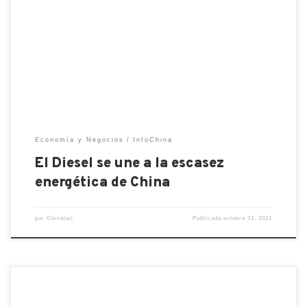
generalizada de energía eléctrica de China a
medida que las fábricas recurren a los generadores
diesel para mantener la producción en marcha y los
precios al por mayor que son más altos que los
minoristas hacen que las refinerías reduzcan la
producción. Según […]
Economía y Negocios
InfoChina
El Diesel se une a la escasez
energética de China
por
Chinalati
Publicada
octubre 31, 2021