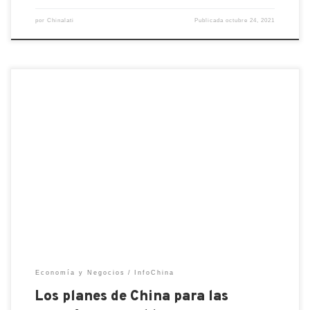
por
Chinalati
Publicada
octubre 24, 2021
China es el líder mundial en el desarrollo de
energías renovables, pero por otro lado, ha
registrado el mayor incremento en su capacidad
para energías de carbón. China es el líder mundial
en el desarrollo de energías renovables, y en la
última década ha instalado más del doble de la […]
Economía y Negocios
InfoChina
Los planes de China para las