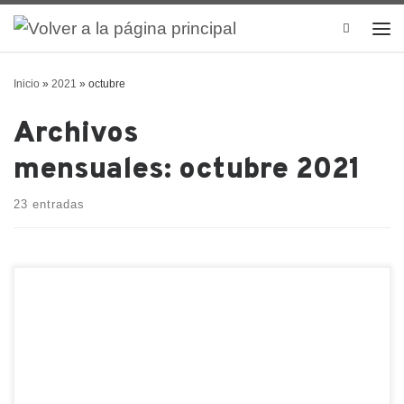
Search
Inicio
»
2021
»
octubre
Archivos
mensuales:
octubre 2021
23 entradas
Para tener éxito en China, es importante tener
claros estos 5 puntos: 1. Formación de la empresa.
Casi siempre es preferible ingresar a China como
una entidad de propiedad totalmente extranjera
(WFOE) que ingresar como parte de una empresa