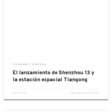
China se prepara para enviar una segunda
tripulación al espacio para montar la estación
espacial Tiangong. La nave espacial Shenzhou 13
está lista para su lanzamiento en Jiuquan, en el
norte de China el jueves. El lanzamiento está
previsto para el 16 de octubre. Se espera que China
envíe una […]
Actualidad
InfoChina
El lanzamiento de Shenzhou 13 y
la estación espacial Tiangong
por
Chinalati
Publicada
octubre 10, 2021