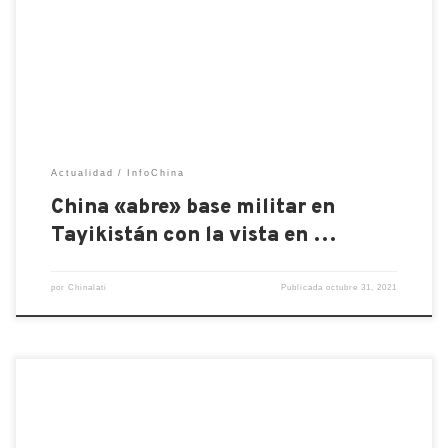
acelerado después de que los talibanes asumieron
el poder en Afganistán. La ocasión es también una
nueva respuesta a Aukus y Quad después de la […]
Actualidad
InfoChina
China «abre» base militar en
Tayikistán con la vista en …
por
Chinalati
Publicada
octubre 31, 2021
El combustible diesel está siguiendo la escasez